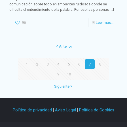
comunicación sobre todo en ambientes ruidosos donde se
dificulta el entendimiento de la palabra. Por eso las personas
[…]
96
Leer más...
Anterior
1
2
3
4
5
6
7
8
9
10
Siguiente
Política de privacidad
|
Aviso Legal
|
Política de Cookies