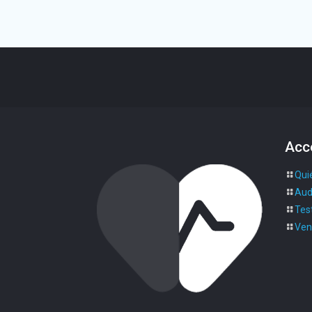
Acc
Qui
Aud
Test
Ven