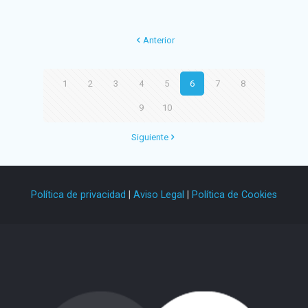
Anterior
1
2
3
4
5
6
7
8
9
10
Siguiente
Política de privacidad
|
Aviso Legal
|
Política de Cookies