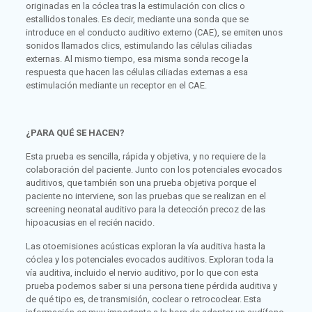
originadas en la cóclea tras la estimulación con clics o
estallidos tonales. Es decir, mediante una sonda que se
introduce en el conducto auditivo externo (CAE), se emiten unos
sonidos llamados clics, estimulando las células ciliadas
externas. Al mismo tiempo, esa misma sonda recoge la
respuesta que hacen las células ciliadas externas a esa
estimulación mediante un receptor en el CAE.
¿PARA QUÉ SE HACEN?
Esta prueba es sencilla, rápida y objetiva, y no requiere de la
colaboración del paciente. Junto con los potenciales evocados
auditivos, que también son una prueba objetiva porque el
paciente no interviene, son las pruebas que se realizan en el
screening neonatal auditivo para la detección precoz de las
hipoacusias en el recién nacido.
Las otoemisiones acústicas exploran la vía auditiva hasta la
cóclea y los potenciales evocados auditivos. Exploran toda la
vía auditiva, incluido el nervio auditivo, por lo que con esta
prueba podemos saber si una persona tiene pérdida auditiva y
de qué tipo es, de transmisión, coclear o retrococlear. Esta