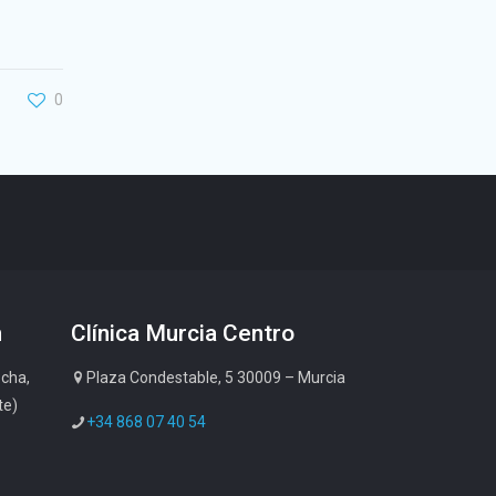
0
n
Clínica Murcia Centro
cha,
Plaza Condestable, 5 30009 – Murcia
te)
+34 868 07 40 54