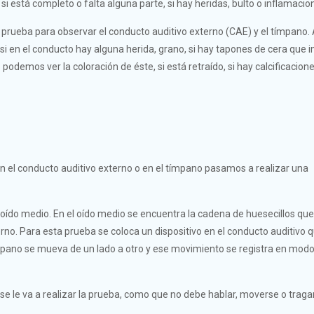
i está completo o falta alguna parte, si hay heridas, bulto o inflamacio
a prueba para observar el conducto auditivo externo (CAE) y el tímpano. 
i en el conducto hay alguna herida, grano, si hay tapones de cera que i
 podemos ver la coloración de éste, si está retraído, si hay calcificacione
 el conducto auditivo externo o en el tímpano pasamos a realizar una
oído medio. En el oído medio se encuentra la cadena de huesecillos que
erno. Para esta prueba se coloca un dispositivo en el conducto auditivo 
tímpano se mueva de un lado a otro y ese movimiento se registra en mod
se le va a realizar la prueba, como que no debe hablar, moverse o trag