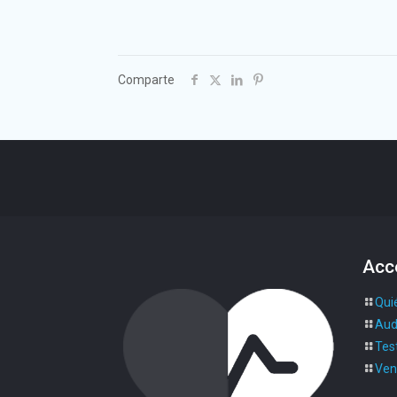
Comparte
Acc
Qui
Aud
Test
Ven