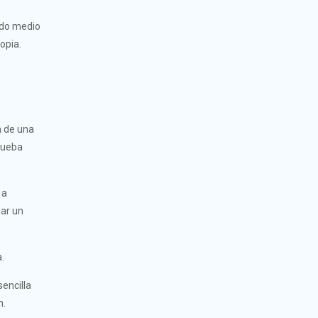
oído medio
opia.
a de una
prueba
 a
sar un
a.
sencilla
n.