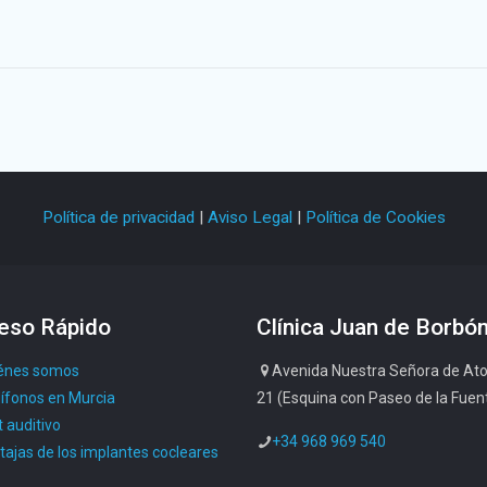
Política de privacidad
|
Aviso Legal
|
Política de Cookies
eso Rápido
Clínica Juan de Borbó
énes somos
Avenida Nuestra Señora de Ato
ífonos en Murcia
21 (Esquina con Paseo de la Fuen
 auditivo
+34 968 969 540
tajas de los implantes cocleares