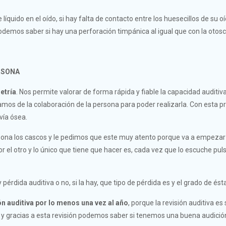
íquido en el oído, si hay falta de contacto entre los huesecillos de su 
odemos saber si hay una perforación timpánica al igual que con la otosc
RSONA
etría
. Nos permite valorar de forma rápida y fiable la capacidad auditiv
tamos de la colaboración de la persona para poder realizarla. Con esta 
vía ósea.
rsona los cascos y le pedimos que este muy atento porque va a empezar
r el otro y lo único que tiene que hacer es, cada vez que lo escuche pul
érdida auditiva o no, si la hay, que tipo de pérdida es y el grado de ést
ón auditiva por lo menos una vez al año
, porque la revisión auditiva es 
a y gracias a esta revisión podemos saber si tenemos una buena audició