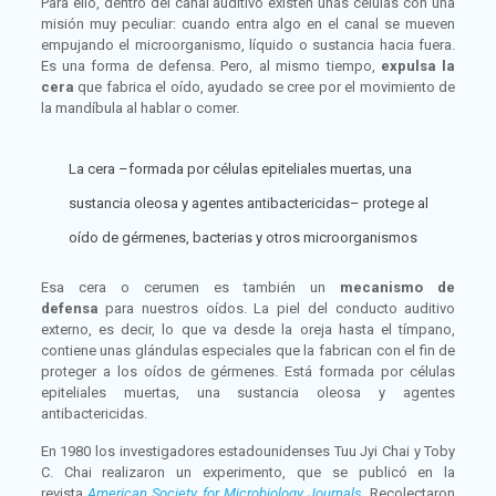
Para ello, dentro del canal auditivo existen unas células con una
misión muy peculiar: cuando entra algo en el canal se mueven
empujando el microorganismo, líquido o sustancia hacia fuera.
Es una forma de defensa. Pero, al mismo tiempo,
expulsa la
cera
que fabrica el oído, ayudado se cree por el movimiento de
la mandíbula al hablar o comer.
La cera –formada por células epiteliales muertas, una
sustancia oleosa y agentes antibactericidas– protege al
oído de gérmenes, bacterias y otros microorganismos
Esa cera o cerumen es también un
mecanismo de
defensa
para nuestros oídos. La piel del conducto auditivo
externo, es decir, lo que va desde la oreja hasta el tímpano,
contiene unas glándulas especiales que la fabrican con el fin de
proteger a los oídos de gérmenes. Está formada por células
epiteliales muertas, una sustancia oleosa y agentes
antibactericidas.
En 1980 los investigadores estadounidenses Tuu Jyi Chai y Toby
C. Chai realizaron un experimento, que se publicó en la
revista
American Society for Microbiology Journals
.
Recolectaron