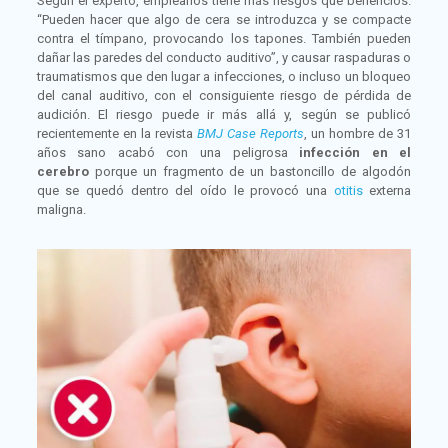
Según el experto, emplearlos tiene más riesgos que beneficios.
“Pueden hacer que algo de cera se introduzca y se compacte
contra el tímpano, provocando los tapones. También pueden
dañar las paredes del conducto auditivo”, y causar raspaduras o
traumatismos que den lugar a infecciones, o incluso un bloqueo
del canal auditivo, con el consiguiente riesgo de pérdida de
audición. El riesgo puede ir más allá y, según se publicó
recientemente en la revista
BMJ Case Reports
, un hombre de 31
años sano acabó con una peligrosa
infección en el
cerebro
porque un fragmento de un bastoncillo de algodón
que se quedó dentro del oído le provocó una
otitis
externa
maligna.