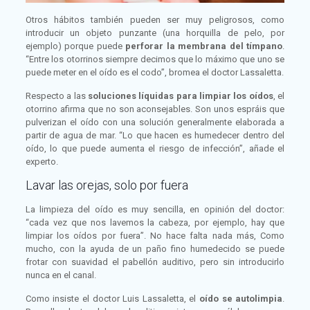
Otros hábitos también pueden ser muy peligrosos, como
introducir un objeto punzante (una horquilla de pelo, por
ejemplo) porque puede
perforar la membrana del tímpano
.
“Entre los otorrinos siempre decimos que lo máximo que uno se
puede meter en el oído es el codo”, bromea el doctor Lassaletta.
Respecto a las
soluciones líquidas
para limpiar los oídos
, el
otorrino afirma que no son aconsejables. Son unos espráis que
pulverizan el oído con una solución generalmente elaborada a
partir de agua de mar. “Lo que hacen es humedecer dentro del
oído, lo que puede aumenta el riesgo de infección”, añade el
experto.
Lavar las orejas, solo por fuera
La limpieza del oído es muy sencilla, en opinión del doctor:
“cada vez que nos lavemos la cabeza, por ejemplo, hay que
limpiar los oídos por fuera”. No hace falta nada más, Como
mucho, con la ayuda de un paño fino humedecido se puede
frotar con suavidad el pabellón auditivo, pero sin introducirlo
nunca en el canal.
Como insiste el doctor Luis Lassaletta, el
oído se autolimpia
.