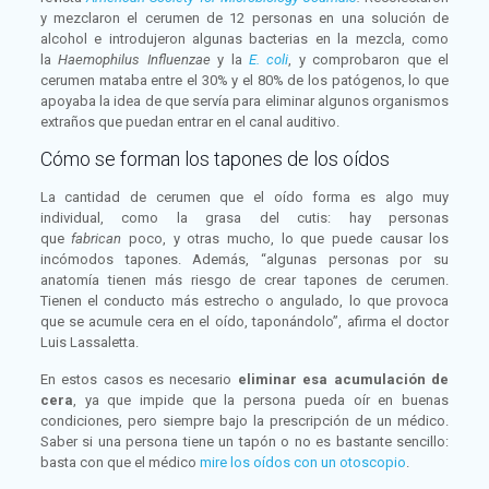
y mezclaron el cerumen de 12 personas en una solución de
alcohol e introdujeron algunas bacterias en la mezcla, como
la
Haemophilus Influenzae
y la
E. coli
, y comprobaron que el
cerumen mataba entre el 30% y el 80% de los patógenos, lo que
apoyaba la idea de que servía para eliminar algunos organismos
extraños que puedan entrar en el canal auditivo.
Cómo se forman los tapones de los oídos
La cantidad de cerumen que el oído forma es algo muy
individual, como la grasa del cutis: hay personas
que
fabrican
poco, y otras mucho, lo que puede causar los
incómodos tapones. Además, “algunas personas por su
anatomía tienen más riesgo de crear tapones de cerumen.
Tienen el conducto más estrecho o angulado, lo que provoca
que se acumule cera en el oído, taponándolo”, afirma el doctor
Luis Lassaletta.
En estos casos es necesario
eliminar esa acumulación de
cera
, ya que impide que la persona pueda oír en buenas
condiciones, pero siempre bajo la prescripción de un médico.
Saber si una persona tiene un tapón o no es bastante sencillo:
basta con que el médico
mire los oídos con un otoscopio
.