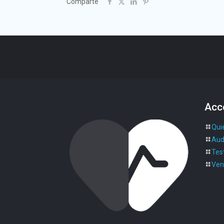
Comparte
Acc
Qui
Aud
Test
Ven