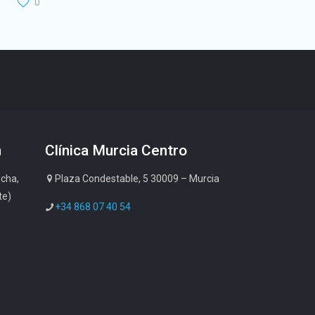
0
n
Clínica Murcia Centro
cha,
Plaza Condestable, 5 30009 – Murcia
te)
+34 868 07 40 54