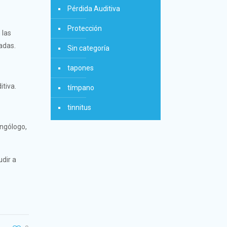
Pérdida Auditiva
Protección
 las
iadas.
Sin categoría
tapones
itiva.
tímpano
tinnitus
ingólogo,
udir a