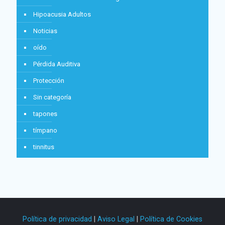
Hipoacusia Adultos
Noticias
oído
Pérdida Auditiva
Protección
Sin categoría
tapones
tímpano
tinnitus
Política de privacidad
|
Aviso Legal
|
Política de Cookies