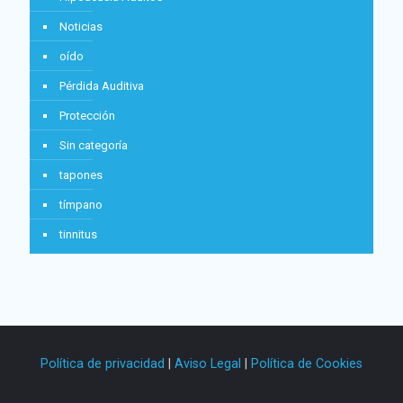
Noticias
oído
Pérdida Auditiva
Protección
Sin categoría
tapones
tímpano
tinnitus
Política de privacidad
|
Aviso Legal
|
Política de Cookies